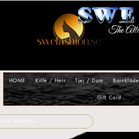
HOME
Kille / Herr
Tjej / Dam
Barnkläde
Gift Card