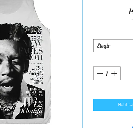
1
I
Elegir
Notific