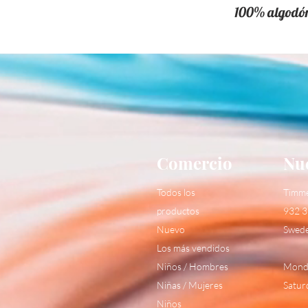
100% algodón,
Comercio
Nue
Todos los
Timm
productos
932 3
Nuevo
Swed
Los más vendidos
Niños / Hombres
Monda
Niñas / Mujeres
Satur
Niños