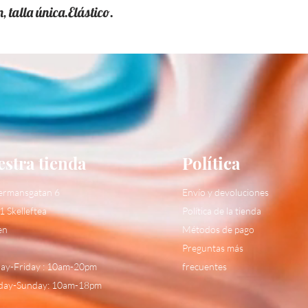
 talla única.Elástico.
stra tienda
Política
ermansgatan 6
Envío y devoluciones
1 Skelleftea
Política de la tienda
en
Métodos de pago
Preguntas más
y-Friday : 10am-20pm
frecuentes
day-Sunday: 10am-18pm