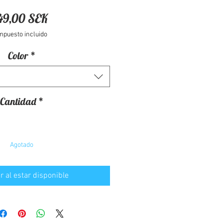
Precio
49,00 SEK
mpuesto incluido
Color
*
Cantidad
*
Agotado
ar al estar disponible