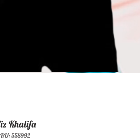
z Khalifa
KU: 558992