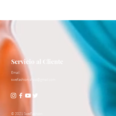
Servicio al Cliente
Email:
swefashion.shop@gmail.com
© 2021 SweFashion