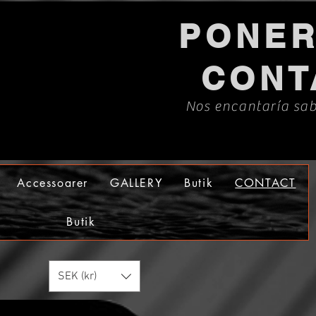
PONER
CONT
Nos encantaría sab
Accessoarer
GALLERY
Butik
CONTACT
Butik
SEK (kr)