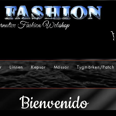
r
Linnen
Kepsar
Mössor
Tygmärken/Patch
Bienvenido