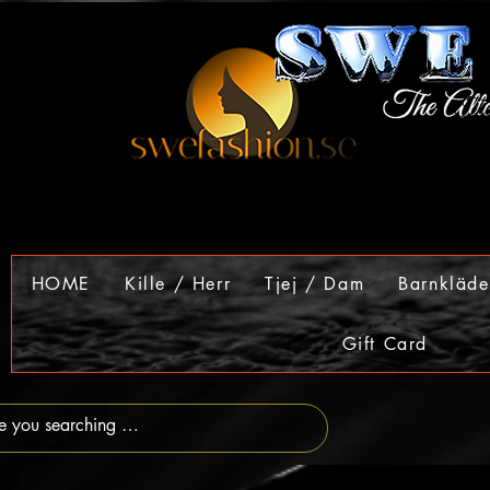
HOME
Kille / Herr
Tjej / Dam
Barnkläde
Gift Card