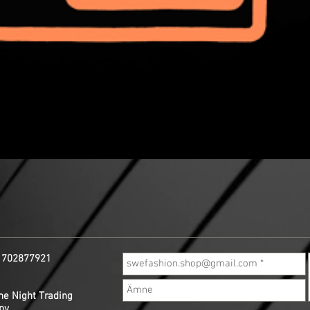
6 702877921
he Night Trading
ny