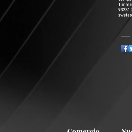
Timme
93231 
swefas
Comercio
Nue