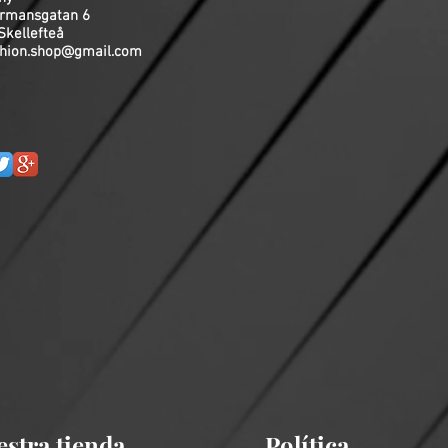
rmansgatan 6
Skellefteå
hion.shop@gmail.com
stra tienda
Política