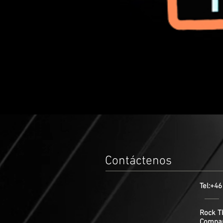
Contáctenos
Tel:+4
Rock T
Compa