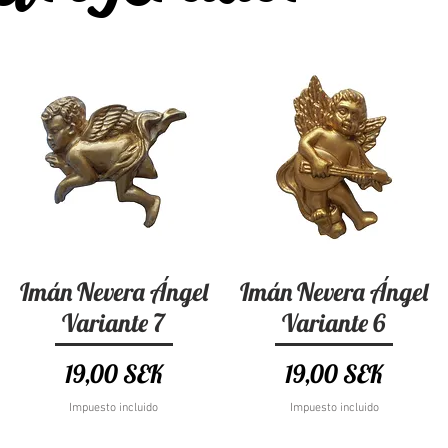
Imán Nevera Ángel
Vista rápida
Imán Nevera Ángel
Vista rápida
Variante 7
Variante 6
Precio
Precio
19,00 SEK
19,00 SEK
Impuesto incluido
Impuesto incluido