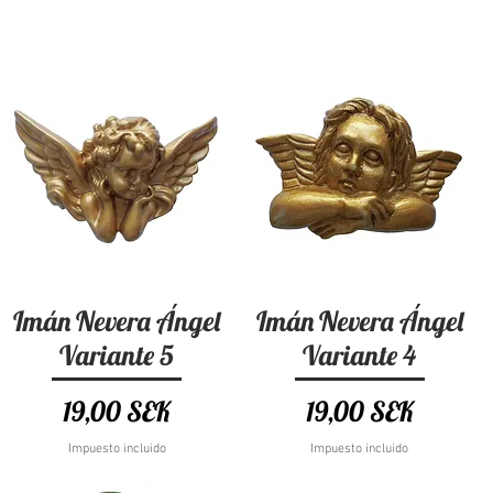
Imán Nevera Ángel
Vista rápida
Imán Nevera Ángel
Vista rápida
Variante 5
Variante 4
Precio
Precio
19,00 SEK
19,00 SEK
Impuesto incluido
Impuesto incluido