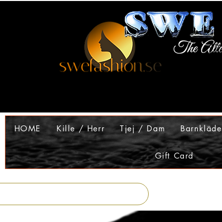
HOME
Kille / Herr
Tjej / Dam
Barnkläde
Gift Card