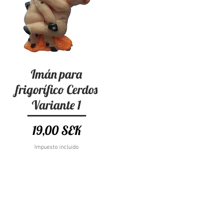
Imán para
Vista rápida
frigorífico Cerdos
Variante 1
Precio
19,00 SEK
Impuesto incluido