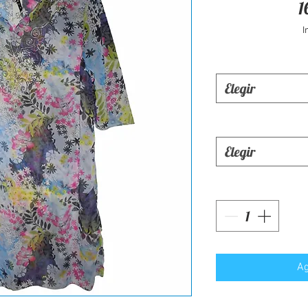
1
I
Elegir
Elegir
Ag