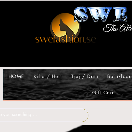
HOME
Kille / Herr
Tjej / Dam
Barnkläde
Gift Card