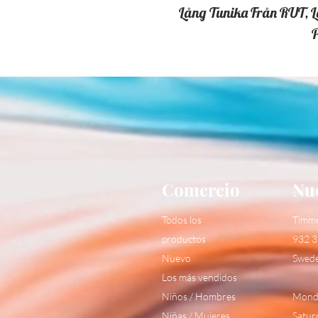
Lång Tunika Från RUT, L
P
Comercio
Nue
Todos los
Timm
productos
932 3
Nuevo
Swed
Los más vendidos
Niños / Hombres
Monda
Niñas / Mujeres
Satur