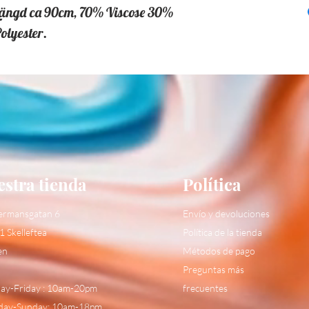
ängd ca 90cm, 70% Viscose 30% 
olyester.
stra tienda
Política
ermansgatan 6
Envío y devoluciones
1 Skelleftea
Política de la tienda
en
Métodos de pago
Preguntas más
y-Friday : 10am-20pm
frecuentes
day-Sunday: 10am-18pm