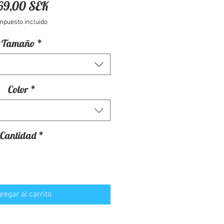
Precio
69,00 SEK
mpuesto incluido
Tamaño
*
Color
*
Cantidad
*
regar al carrito