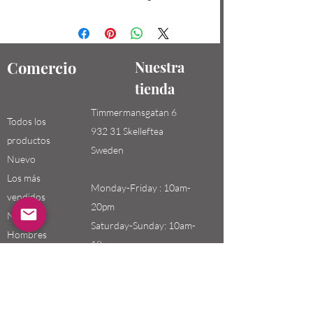
Comercio
Nuestra
tienda
Timmermansgatan 6
Todos los
932 31 Skelleftea
productos
Sweden
Nuevo
Los más
Monday-Friday : 10am-
vendidos
20pm
Niños /
Saturday-Sunday: 10am-
Hombres
18pm
Niñas / Mujeres
Niños
Email:
swefashion.shop@gmail.co