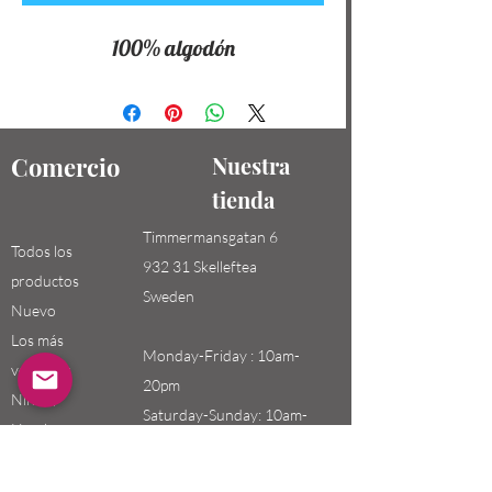
100% algodón
Comercio
Nuestra
tienda
Timmermansgatan 6
Todos los
932 31 Skelleftea
productos
Sweden
Nuevo
Los más
Monday-Friday : 10am-
vendidos
20pm
Niños /
Saturday-Sunday: 10am-
Hombres
18pm
Niñas / Mujeres
Niños