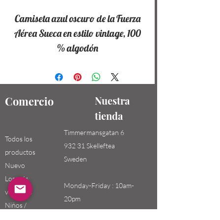
Camiseta azul oscuro de la Fuerza
Aérea Sueca en estilo vintage, 100
% algodón
Comercio
Nuestra
tienda
Timmermansgatan 6
Todos los
932 31 Skelleftea
productos
Sweden
Nuevo
Los más
Monday-Friday : 10am-
vendidos
20pm
Niños /
Saturday-Sunday: 10am-
Hombres