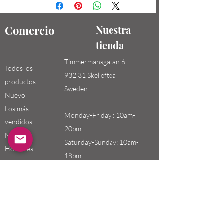
Comercio
Nuestra
tienda
Timmermansgatan 6
Todos los
932 31 Skelleftea
productos
Sweden
Nuevo
Los más
Monday-Friday : 10am-
vendidos
20pm
Niños /
Saturday-Sunday: 10am-
Hombres
18pm
Niñas / Mujeres
Niños
Email:
swefashion.shop@gmail.co
m