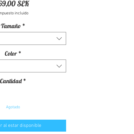
Precio
69,00 SEK
mpuesto incluido
Tamaño
*
Color
*
Cantidad
*
Agotado
ar al estar disponible