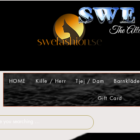
HOME
Kille / Herr
Tjej / Dam
Barnkläde
Gift Card