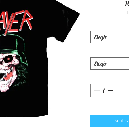
1
I
Elegir
Elegir
Notific