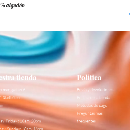
0% algodón
stra tienda
Política
ermansgatan 6
Envío y devoluciones
1 Skelleftea
Política de la tienda
en
Métodos de pago
Preguntas más
y-Friday : 10am-20pm
frecuentes
day-Sunday: 10am-18pm