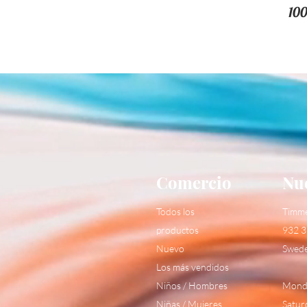
10
Comercio
Nue
Todos los
Timm
productos
932 3
Nuevo
Swed
Los más vendidos
Niños / Hombres
Monda
Niñas / Mujeres
Satur