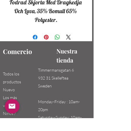
Fodrad Skjorta Med Dragkedja 
Och Luva, 35% Bomull 65% 
Polyester.
Comercio
Nuestra
tienda
Timmermansgatan 6
Todos los
932 31 Skelleftea
productos
Sweden
Nuevo
Los más
Monday-Friday : 10am-
vendidos
20pm
Niños /
Saturday-Sunday: 10am-
Hombres
18pm
Niñas / Mujeres