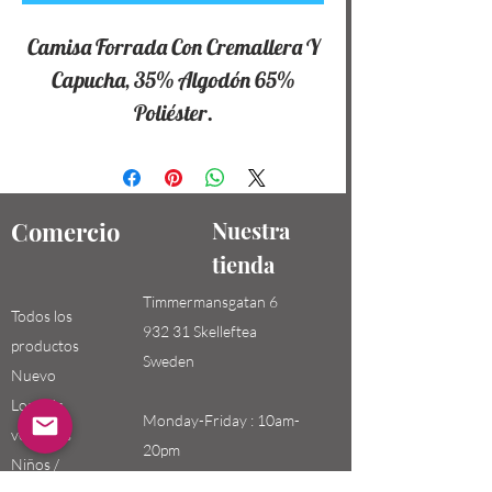
Camisa Forrada Con Cremallera Y
Capucha, 35% Algodón 65%
Poliéster.
Comercio
Nuestra
tienda
Timmermansgatan 6
Todos los
932 31 Skelleftea
productos
Sweden
Nuevo
Los más
Monday-Friday : 10am-
vendidos
20pm
Niños /
Saturday-Sunday: 10am-