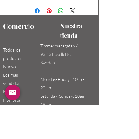
Comercio
Nuestra
tienda
Timmermansgatan 6
Todos los
932 31 Skelleftea
productos
Sweden
Nuevo
Los más
Monday-Friday : 10am-
vendidos
20pm
Niños /
Saturday-Sunday: 10am-
Hombres
18pm
Niñas / Mujeres
Niños
Email:
swefashion.shop@gmail.co
m