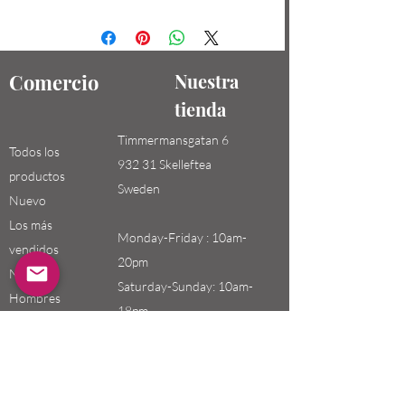
Comercio
Nuestra
tienda
Timmermansgatan 6
Todos los
932 31 Skelleftea
productos
Sweden
Nuevo
Los más
Monday-Friday : 10am-
vendidos
20pm
Niños /
Saturday-Sunday: 10am-
Hombres
18pm
Niñas / Mujeres
Niños
Email:
swefashion.shop@gmail.co