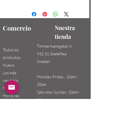
Comercio
Nuestra
tienda
Timmermansgatan 6
Todos los
932 31 Skelleftea
productos
Sweden
Nuevo
Los más
Monday-Friday : 10am-
vendidos
20pm
Niños /
Saturday-Sunday: 10am-
Hombres
18pm
Niñas / Mujeres
Niños
Email:
swefashion.shop@gmail.co