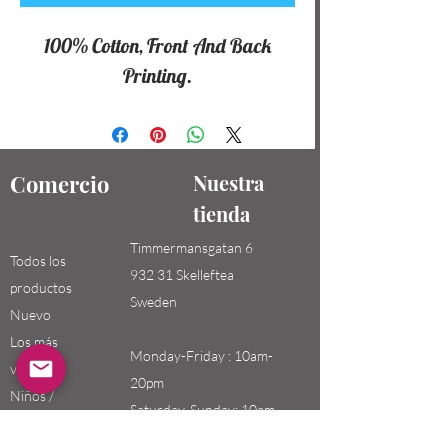
100% Cotton, Front And Back
Printing.
Comercio
Nuestra
tienda
Timmermansgatan 6
Todos los
932 31 Skelleftea
productos
Sweden
Nuevo
Los más
Monday-Friday : 10am-
vendidos
20pm
Niños /
Saturday-Sunday: 10am-
Hombres
18pm