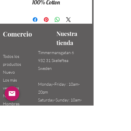
100% Cotton
Comercio
Nuestra
tienda
Timmermansgatan 6
Todos los
932 31 Skelleftea
productos
Sweden
Nuevo
Los más
Monday-Friday : 10am-
vendidos
20pm
Niños /
Saturday-Sunday: 10am-
Hombres
18pm
Niñas / Mujeres
Niños
Email: