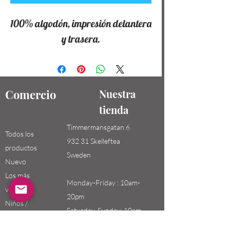
100% algodón, impresión delantera
y trasera.
Comercio
Nuestra
tienda
Timmermansgatan 6
Todos los
932 31 Skelleftea
productos
Sweden
Nuevo
Los más
Monday-Friday : 10am-
vendidos
20pm
Niños /
Saturday-Sunday: 10am-
Hombres
18pm