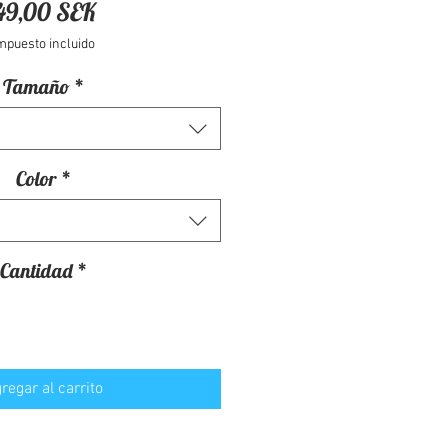
Precio
49,00 SEK
mpuesto incluido
Tamaño
*
Color
*
Cantidad
*
regar al carrito