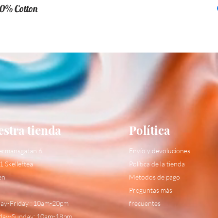
0% Cotton
stra tienda
Política
ermansgatan 6
Envío y devoluciones
1 Skelleftea
Política de la tienda
en
Métodos de pago
Preguntas más
y-Friday : 10am-20pm
frecuentes
day-Sunday: 10am-18pm