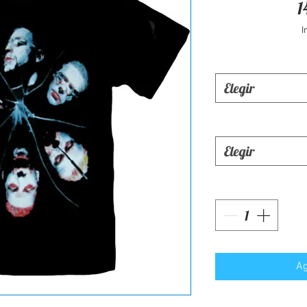
1
I
Elegir
Elegir
Ag