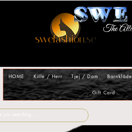
HOME
Kille / Herr
Tjej / Dam
Barnkläde
Gift Card