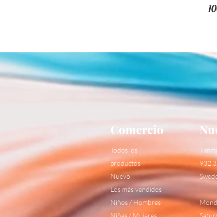
10
Comercio
Nue
Todos los
Timm
productos
932 3
Nuevo
Swed
Los más vendidos
Niños / Hombres
Monda
Niñas / Mujeres
Satur