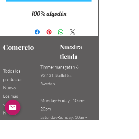
100% algodón
Comercio
Nuestra
tienda
Timmermansgatan 6
Todos los
932 31 Skelleftea
productos
Sweden
Nuevo
Los más
Monday-Friday : 10am-
vendidos
20pm
Niños /
Saturday-Sunday: 10am-
Hombres
18pm
Niñas / Mujeres
Niños