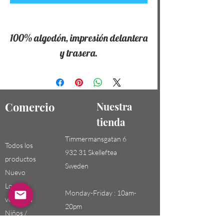
100% algodón, impresión delantera
y trasera.
Comercio
Nuestra
tienda
Timmermansgatan 6
Todos los
932 31 Skelleftea
productos
Sweden
Nuevo
Los más
Monday-Friday : 10am-
vendidos
20pm
Niños /
Saturday-Sunday: 10am-