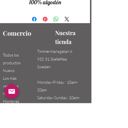
100% algodón
Comercio
Nuestra
tienda
Timmermansgatan 6
Todos los
932 31 Skelleftea
productos
Sweden
Nuevo
Los más
Monday-Friday : 10am-
vendidos
20pm
Niños /
Saturday-Sunday: 10am-
Hombres
18pm
Niñas / Mujeres
Niños
Email: