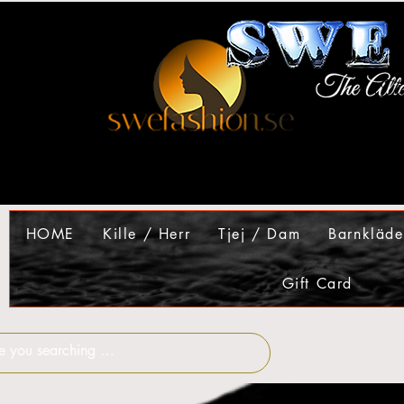
HOME
Kille / Herr
Tjej / Dam
Barnkläde
Gift Card