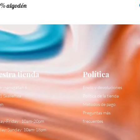
0% algodón
stra tienda
Política
ermansgatan 6
Envío y devoluciones
1 Skelleftea
Política de la tienda
en
Métodos de pago
Preguntas más
y-Friday : 10am-20pm
frecuentes
day-Sunday: 10am-18pm