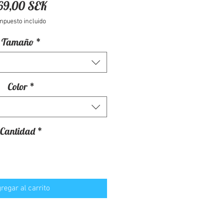
Precio
69,00 SEK
mpuesto incluido
Tamaño
*
Color
*
Cantidad
*
regar al carrito