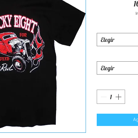
1
I
Elegir
Elegir
Ag