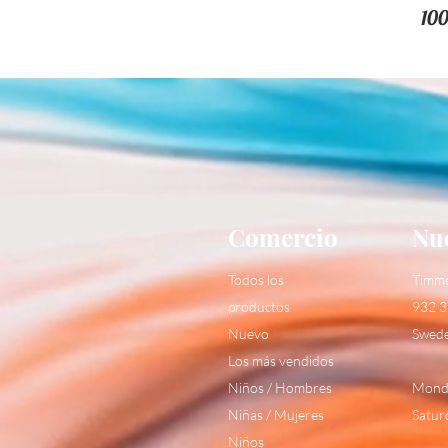
10
Comercio
Nue
Todos los
Timm
productos
932 3
Nuevo
Swed
Los más vendidos
Niños / Hombres
Monda
Niñas / Mujeres
Satur
Niños