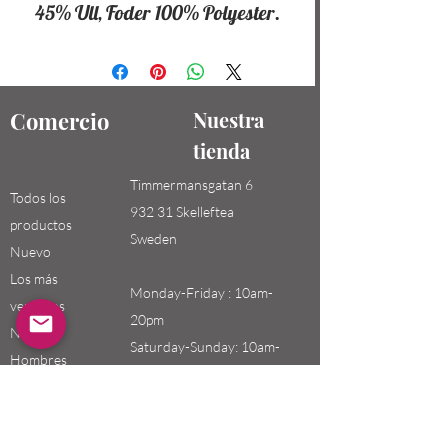
45% Ull, Foder 100% Polyester.
Comercio
Nuestra
tienda
Timmermansgatan 6
Todos los
932 31 Skelleftea
productos
Sweden
Nuevo
Los más
Monday-Friday : 10am-
vendidos
20pm
Niños /
Saturday-Sunday: 10am-
Hombres
18pm
Niñas / Mujeres
Niños
Email: