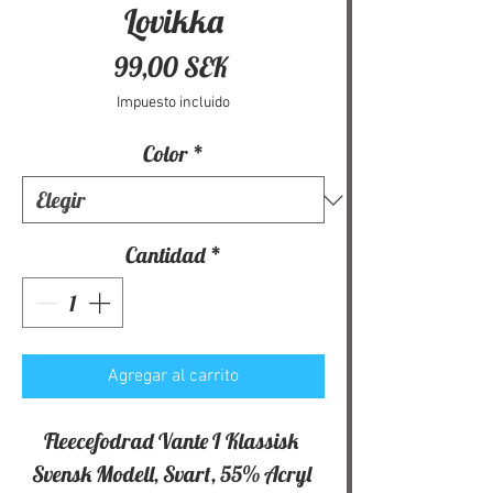
Lovikka
Precio
99,00 SEK
Impuesto incluido
Color
*
Cantidad
*
Agregar al carrito
Fleecefodrad Vante I Klassisk 
Svensk Modell, Svart, 55% Acryl 