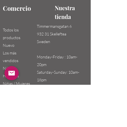
Comercio
Nuestra
tienda
Timmermansgatan 6
Todos los
932 31 Skelleftea
productos
Sweden
Nuevo
Los más
Monday-Friday : 10am-
vendidos
20pm
Niños /
Saturday-Sunday: 10am-
Hombres
18pm
Niñas / Mujeres
Niños
Email:
swefashion.shop@gmail.co
m