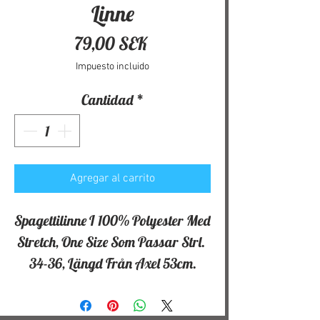
Linne
Precio
79,00 SEK
Impuesto incluido
Cantidad
*
Agregar al carrito
Spagettilinne I 100% Polyester Med 
Stretch, One Size Som Passar Strl. 
34-36, Längd Från Axel 53cm.