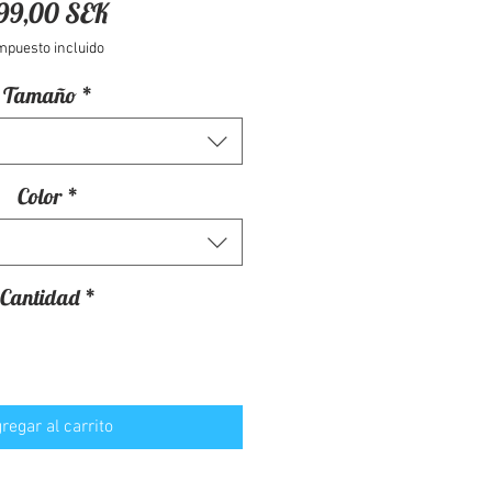
Precio
99,00 SEK
mpuesto incluido
Tamaño
*
Color
*
Cantidad
*
regar al carrito