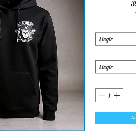
3
I
Elegir
Elegir
Ag