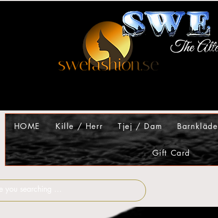
HOME
Kille / Herr
Tjej / Dam
Barnkläde
Gift Card