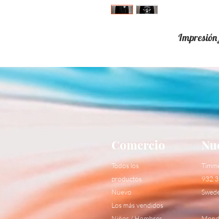
Impresión f
Comercio
Nue
Todos los
Timm
productos
932 3
Nuevo
Swed
Los más vendidos
Niños / Hombres
Monda