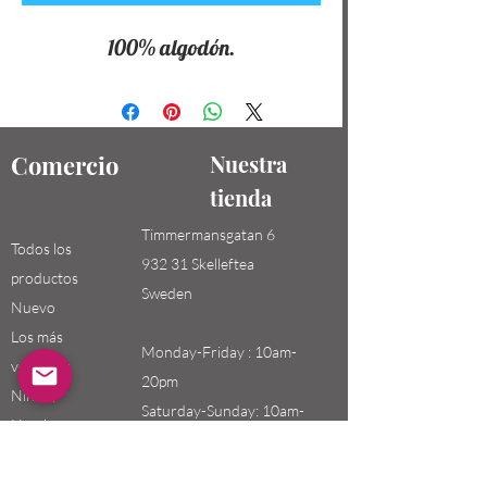
100% algodón.
Comercio
Nuestra
tienda
Timmermansgatan 6
Todos los
932 31 Skelleftea
productos
Sweden
Nuevo
Los más
Monday-Friday : 10am-
vendidos
20pm
Niños /
Saturday-Sunday: 10am-
Hombres
18pm
Niñas / Mujeres
Niños