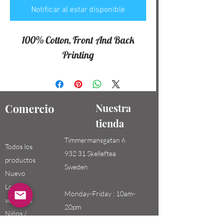
Notificar al estar disponible
100% Cotton, Front And Back
Printing
Comercio
Nuestra
tienda
Timmermansgatan 6
Todos los
932 31 Skelleftea
productos
Sweden
Nuevo
Los más
Monday-Friday : 10am-
vendidos
20pm
Niños /
Saturday-Sunday: 10am-