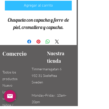
Agregar al carrito
Chaqueta con capucha y forro de
piel, cremallera y capucha.
Comercio
Nuestra
tienda
Timmermansgatan 6
Todos los
932 31 Skelleftea
productos
Sweden
Nuevo
Los más
Monday-Friday : 10am-
vendidos
20pm
Niños /
Saturday-Sunday: 10am-