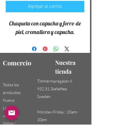
Agregar al carrito
Chaqueta con capucha y forro de
piel, cremallera y capucha.
Comercio
Nuestra
tienda
Timmermansgatan 6
Todos los
932 31 Skelleftea
productos
Sweden
Nuevo
Los más
Monday-Friday : 10am-
vendidos
20pm
Niños /
Saturday-Sunday: 10am-