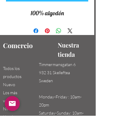
100% algodón
Comercio
Nuestra
tienda
Timmermansgatan 6
Todos los
932 31 Skelleftea
productos
Sweden
Nuevo
Los más
Monday-Friday : 10am-
vendidos
20pm
Niños /
Saturday-Sunday: 10am-
Hombres
18pm
Niñas / Mujeres
Niños