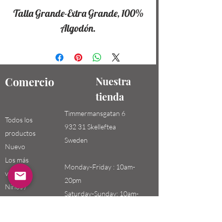
Talla Grande-Extra Grande, 100%
Algodón.
Comercio
Nuestra
tienda
Timmermansgatan 6
Todos los
932 31 Skelleftea
productos
Sweden
Nuevo
Los más
Monday-Friday : 10am-
vendidos
20pm
Niños /
Saturday-Sunday: 10am-
Hombres
18pm
Niñas / Mujeres