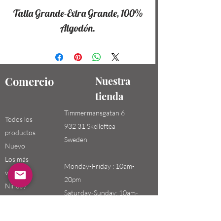
Talla Grande-Extra Grande, 100%
Algodón.
Comercio
Nuestra
tienda
Timmermansgatan 6
Todos los
932 31 Skelleftea
productos
Sweden
Nuevo
Los más
Monday-Friday : 10am-
vendidos
20pm
Niños /
Saturday-Sunday: 10am-
Hombres
18pm
Niñas / Mujeres