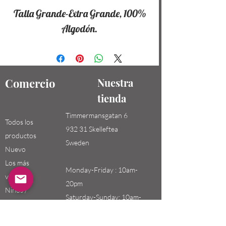
Talla Grande-Extra Grande, 100%
Algodón.
Comercio
Nuestra
tienda
Timmermansgatan 6
Todos los
932 31 Skelleftea
productos
Sweden
Nuevo
Los más
Monday-Friday : 10am-
vendidos
20pm
Niños /
Saturday-Sunday: 10am-
Hombres
18pm
Niñas / Mujeres