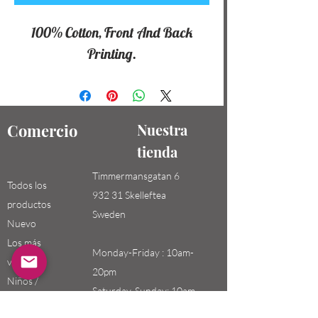
100% Cotton, Front And Back
Printing.
Comercio
Nuestra
tienda
Timmermansgatan 6
Todos los
932 31 Skelleftea
productos
Sweden
Nuevo
Los más
Monday-Friday : 10am-
vendidos
20pm
Niños /
Saturday-Sunday: 10am-
Hombres
18pm