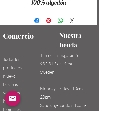
100% algodón
Comercio
Nuestra
tienda
Timmermansgatan 6
Todos los
932 31 Skelleftea
productos
Sweden
Nuevo
Los más
Monday-Friday : 10am-
vendidos
20pm
Niños /
Saturday-Sunday: 10am-
Hombres
18pm
Niñas / Mujeres
Niños
Email: