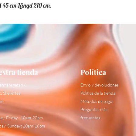
d 45 cm Längd 210 cm.
stra tienda
Política
ermansgatan 6
Envío y devoluciones
1 Skelleftea
Política de la tienda
en
Métodos de pago
Preguntas más
y-Friday : 10am-20pm
frecuentes
day-Sunday: 10am-18pm