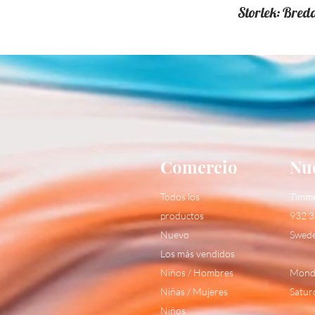
Storlek: Bred
Comercio
Nue
Todos los
Timm
productos
932 3
Nuevo
Swed
Los más vendidos
Niños / Hombres
Monda
Niñas / Mujeres
Satur
Niños