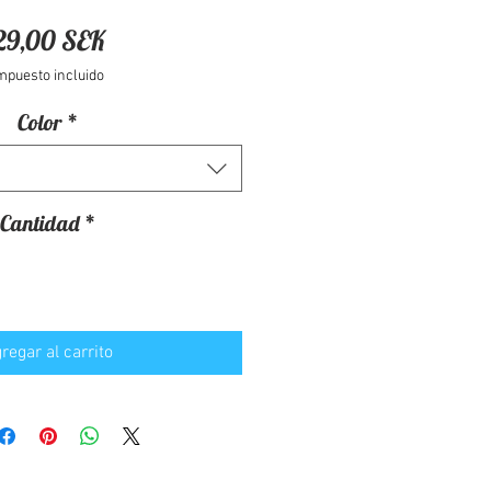
Precio
29,00 SEK
mpuesto incluido
Color
*
Cantidad
*
regar al carrito