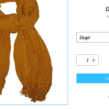
1
I
Elegir
Ag