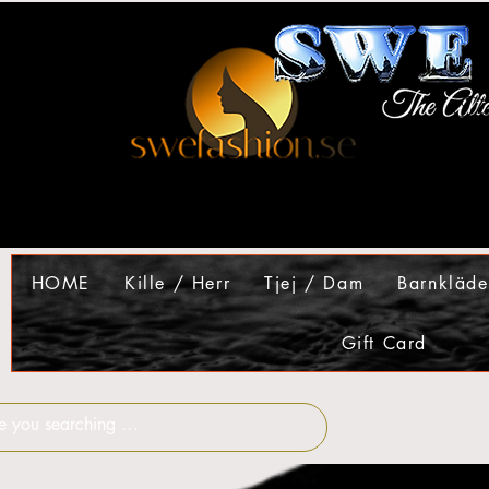
HOME
Kille / Herr
Tjej / Dam
Barnkläde
Gift Card