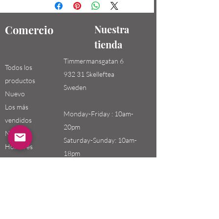
Comercio
Nuestra
tienda
Timmermansgatan 6
Todos los
932 31 Skelleftea
productos
Sweden
Nuevo
Los más
Monday-Friday : 10am-
vendidos
20pm
Niños /
Saturday-Sunday: 10am-
Hombres
18pm
Niñas / Mujeres
Niños
Email:
swefashion.shop@gmail.co
m