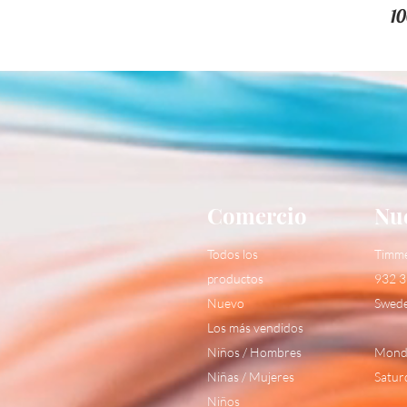
10
Comercio
Nue
Todos los
Timm
productos
932 3
Nuevo
Swed
Los más vendidos
Niños / Hombres
Monda
Niñas / Mujeres
Satur
Niños