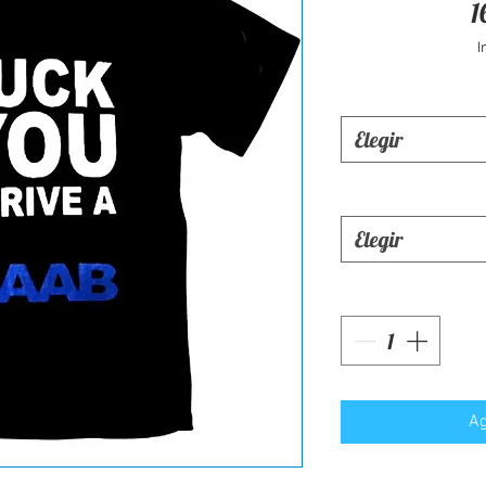
1
I
Elegir
Elegir
Ag