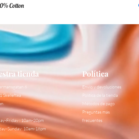
0% Cotton
stra tienda
Política
ermansgatan 6
Envío y devoluciones
1 Skelleftea
Política de la tienda
en
Métodos de pago
Preguntas más
y-Friday : 10am-20pm
frecuentes
day-Sunday: 10am-18pm