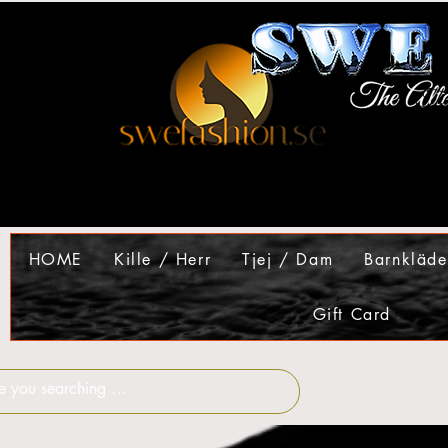
HOME
Kille / Herr
Tjej / Dam
Barnkläde
Gift Card