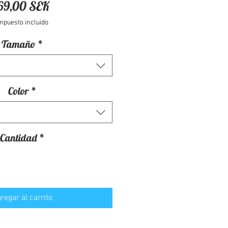
Precio
69,00 SEK
mpuesto incluido
Tamaño
*
Color
*
Cantidad
*
regar al carrito