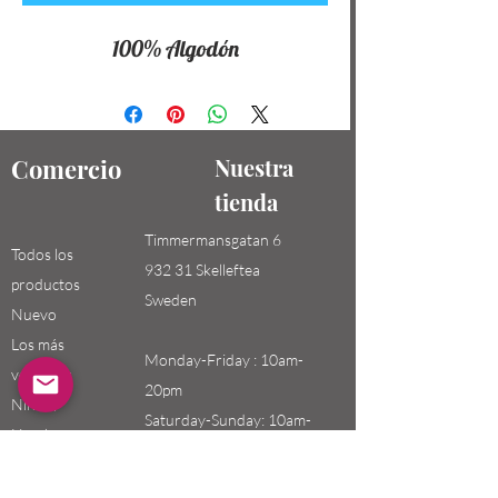
100% Algodón
Comercio
Nuestra
tienda
Timmermansgatan 6
Todos los
932 31 Skelleftea
productos
Sweden
Nuevo
Los más
Monday-Friday : 10am-
vendidos
20pm
Niños /
Saturday-Sunday: 10am-
Hombres
18pm
Niñas / Mujeres
Niños