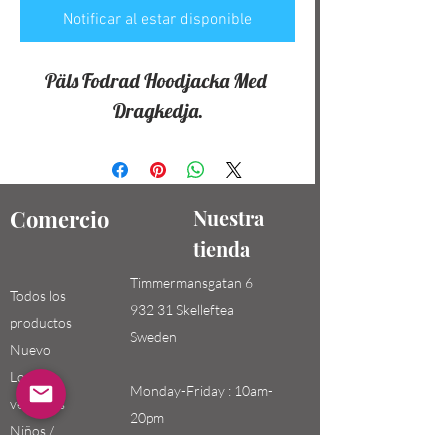
Notificar al estar disponible
Päls Fodrad Hoodjacka Med 
Dragkedja.
Comercio
Nuestra
tienda
Timmermansgatan 6
Todos los
932 31 Skelleftea
productos
Sweden
Nuevo
Los más
Monday-Friday : 10am-
vendidos
20pm
Niños /
Saturday-Sunday: 10am-