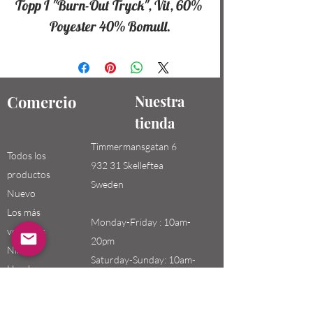
Topp I "Burn-Out Tryck", Vit, 60% 
Poyester 40% Bomull.
Comercio
Nuestra
tienda
Timmermansgatan 6
Todos los
932 31 Skelleftea
productos
Sweden
Nuevo
Los más
Monday-Friday : 10am-
vendidos
20pm
Niños /
Saturday-Sunday: 10am-
Hombres
18pm
Niñas / Mujeres
Niños