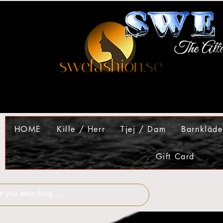
HOME
Kille / Herr
Tjej / Dam
Barnkläde
Gift Card