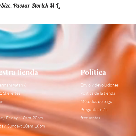
Size. Passar Storlek M-L.
stra tienda
Política
ermansgatan 6
Envío y devoluciones
1 Skelleftea
Política de la tienda
en
Métodos de pago
Preguntas más
y-Friday : 10am-20pm
frecuentes
day-Sunday: 10am-18pm