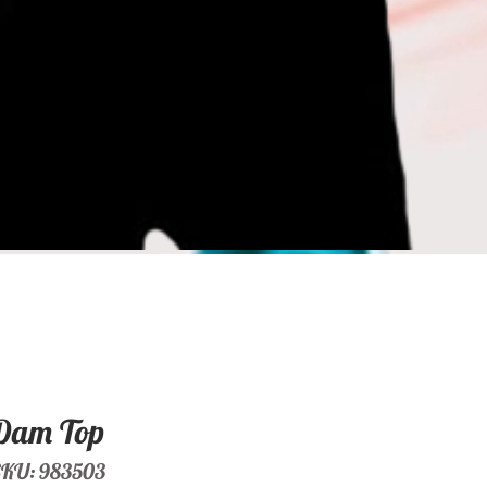
Dam Top
KU: 983503