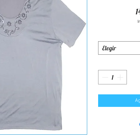
1
I
Elegir
Ag