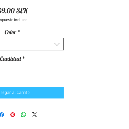
Precio
49,00 SEK
mpuesto incluido
Color
*
Cantidad
*
regar al carrito