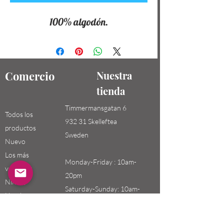
100% algodón.
Comercio
Nuestra
tienda
Timmermansgatan 6
Todos los
932 31 Skelleftea
productos
Sweden
Nuevo
Los más
Monday-Friday : 10am-
vendidos
20pm
Niños /
Saturday-Sunday: 10am-
Hombres
18pm
Niñas / Mujeres
Niños