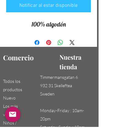
Notificar al estar disponible
100% algodón
Comercio
Nuestra
tienda
Timmermansgatan 6
Todos los
932 31 Skelleftea
productos
Sweden
Nuevo
Los más
Monday-Friday : 10am-
vendidos
20pm
Niños /
Saturday-Sunday: 10am-
Hombres
18pm