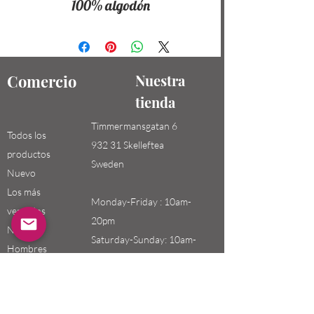
100% algodón
Comercio
Nuestra
tienda
Timmermansgatan 6
Todos los
932 31 Skelleftea
productos
Sweden
Nuevo
Los más
Monday-Friday : 10am-
vendidos
20pm
Niños /
Saturday-Sunday: 10am-
Hombres
18pm
Niñas / Mujeres
Niños
Email: