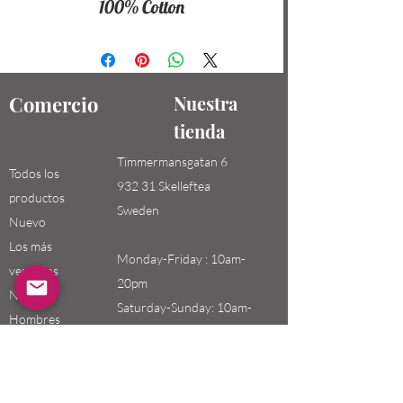
100% Cotton
Comercio
Nuestra
tienda
Timmermansgatan 6
Todos los
932 31 Skelleftea
productos
Sweden
Nuevo
Los más
Monday-Friday : 10am-
vendidos
20pm
Niños /
Saturday-Sunday: 10am-
Hombres
18pm
Niñas / Mujeres
Niños
Email: