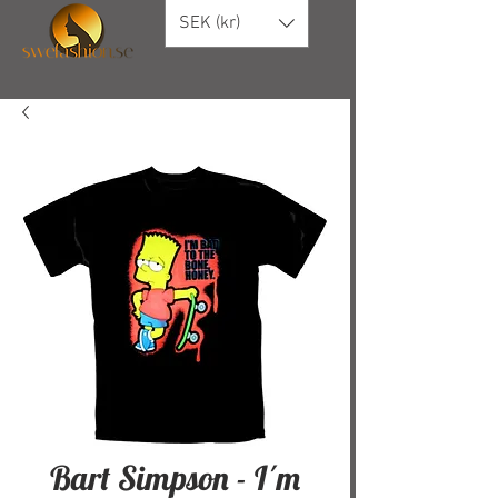
SEK (kr)
Bart Simpson - I´m