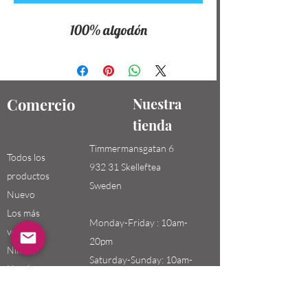
100% algodón
Comercio
Nuestra
tienda
Timmermansgatan 6
Todos los
932 31 Skelleftea
productos
Sweden
Nuevo
Los más
Monday-Friday : 10am-
vendidos
20pm
Niños /
Saturday-Sunday: 10am-
Hombres
18pm
Niñas / Mujeres
Niños