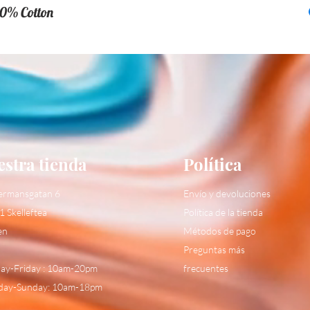
0% Cotton
stra tienda
Política
ermansgatan 6
Envío y devoluciones
1 Skelleftea
Política de la tienda
en
Métodos de pago
Preguntas más
y-Friday : 10am-20pm
frecuentes
day-Sunday: 10am-18pm