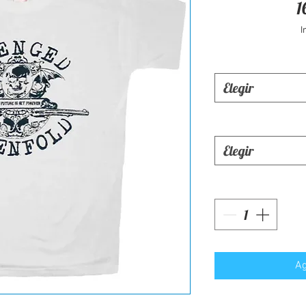
1
I
Elegir
Elegir
Ag