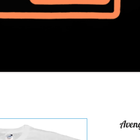
Aveng