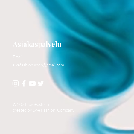
Asiakaspalvelu
Email:
swefashion.shop@gmail.com
© 2021 SweFashion
created by Swe Fashion Company