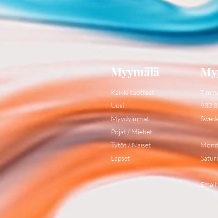
Myymälä
My
Kaikki tuotteet
Timm
Uusi
932 3
Myydyimmät
Swed
Pojat / Miehet
Tytöt / Naiset
Monda
Lapset
Satur
Email