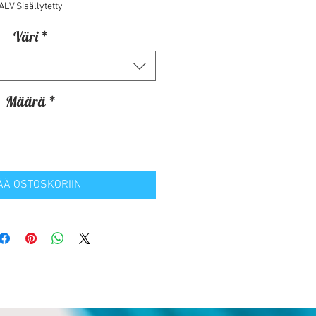
ALV Sisällytetty
Väri
*
Määrä
*
ÄÄ OSTOSKORIIN