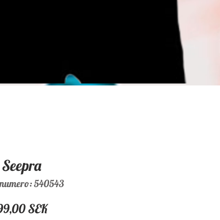
Seepra
enumero: 540543
Hinta
99,00 SEK