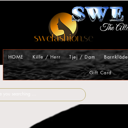
HOME
Kille / Herr
Tjej / Dam
Barnkläde
Gift Card