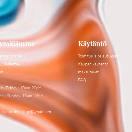
ymälämme
Käytäntö
ermansgatan 6
Toimitus ja palautukset
1 Skelleftea
Kaupan käytäntö
en
maksutavat
FAQ
y-Friday : 10am-20pm
day-Sunday: 10am-18pm
:
swefashion.shop@gmail.com