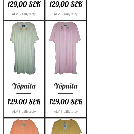
Hinta
Hinta
129,00 SEK
129,00 SEK
ALV Sisällytetty
ALV Sisällytetty
Yöpaita
Yöpaita
Hinta
Hinta
129,00 SEK
129,00 SEK
ALV Sisällytetty
ALV Sisällytetty