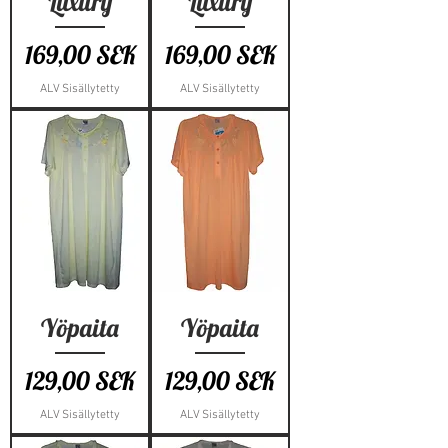
Luxury
Luxury
Hinta
Hinta
169,00 SEK
169,00 SEK
ALV Sisällytetty
ALV Sisällytetty
Yöpaita
Yöpaita
Hinta
Hinta
129,00 SEK
129,00 SEK
ALV Sisällytetty
ALV Sisällytetty