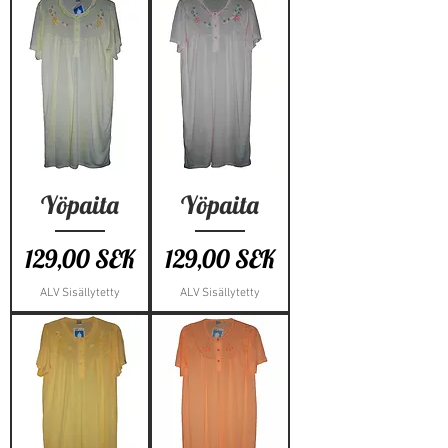
Yöpaita
Yöpaita
Hinta
Hinta
129,00 SEK
129,00 SEK
ALV Sisällytetty
ALV Sisällytetty