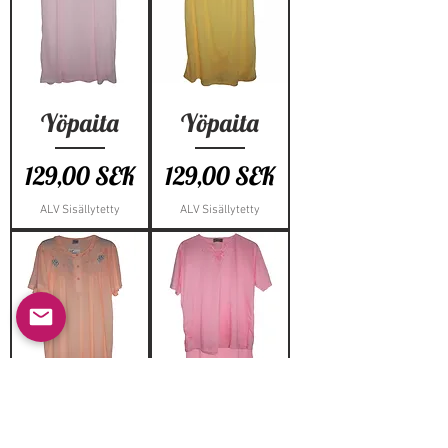
Yöpaita
Yöpaita
Hinta
Hinta
129,00 SEK
129,00 SEK
ALV Sisällytetty
ALV Sisällytetty